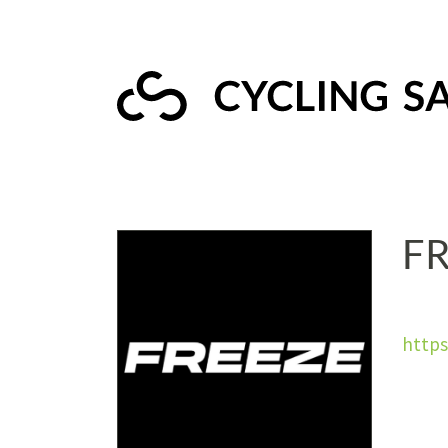
FR
http